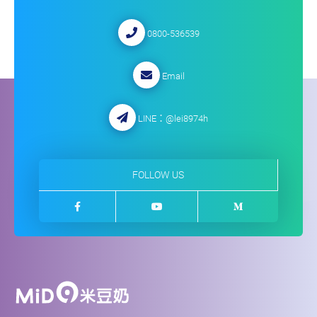
0800-536539
Email
LINE：
@lei8974h
FOLLOW US